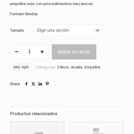
empeltre solo con procedimientos mecánicos.
54,00€
hasta
Formato familiar.
212,00€
Tamaño
Aceite
Añadir al carrito
Az-
Azeytun
empeltre
SKU:
N/D
Categorías:
5 litros
,
Aceite
,
Empeltre
5
litros
cantidad
Share
Productos relacionados