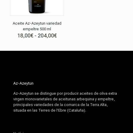
Aceite Az-Azeytun variedad
empeltre 500 ml
Rango
18,00
€
-
204,00
€
de
precios:
desde
18,00€
hasta
204,00€
Az-Azeytun
Az-Azeytun se distingue por producir aceites de oliva extra
virgen monovarietales de aceitunas arbequina y empeltre,
principales variedades de la comarca de la Terra Alta,
situada en las Terres de l'Ebre (Cataluña).