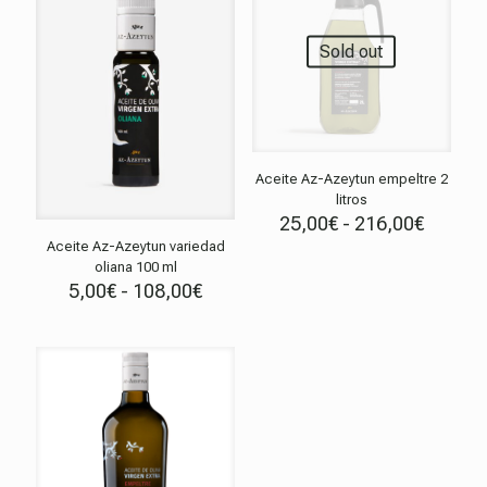
Sold out
Aceite Az-Azeytun empeltre 2
litros
Rango
25,00
€
-
216,00
€
de
Aceite Az-Azeytun variedad
precios
oliana 100 ml
desde
Rango
5,00
€
-
108,00
€
25,00€
de
hasta
precios:
216,00
desde
5,00€
hasta
108,00€