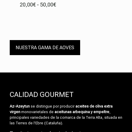
Rango
20,00
€
-
50,00
€
de
precios:
desde
20,00€
hasta
50,00€
NUESTRA GAMA DE AOVES
CALIDAD GOURMET
Az-Azeytun
se distingue por producir
aceites de oliva extra
virgen
monovarietales de
aceitunas arbequina y empeltre
,
principales variedades de la comarca de la Terra Alta, situada en
las Terres de l’Ebre (Cataluña).