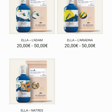
ELLA – L’ADAM
ELLA – L’ARIADNA
Rango
Rango
20,00
€
-
50,00
€
20,00
€
-
50,00
€
de
de
precios:
precios:
desde
desde
20,00€
20,00€
hasta
hasta
50,00€
50,00€
ELLA – NATRES